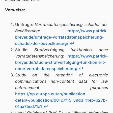
Verweise:
Umfrage:
Vorratsdatenspeicherung schadet der
Bevölkerung
:
https://www.patrick-
breyer.de/umfrage-vorratsdatenspeicherung-
schadet-der-bevoelkerung/
↩︎
Studie:
Strafverfolgung funktioniert ohne
Vorratsdatenspeicherung
:
https://www.patrick-
breyer.de/studie-strafverfolgung-funktioniert-
ohne-vorratsdatenspeicherung/
↩︎
Study on the retention of electronic
communications non-content data for law
enforcement purposes
https://op.europa.eu/en/publication-
detail/-/publication/081c7f15-39d3-11eb-b27b-
01aa75ed71a1
↩︎
Legal Opinion of Prof. Dr. iur. Vilenas Vadapalas
: