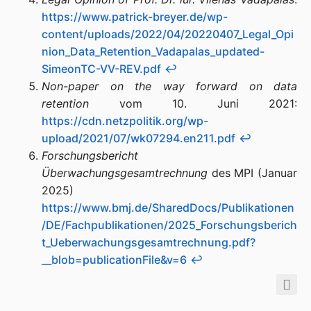
https://www.patrick-breyer.de/wp-
content/uploads/2022/04/20220407_Legal_Opi
nion_Data_Retention_Vadapalas_updated-
SimeonTC-VV-REV.pdf
↩︎
Non-paper on the way forward on data
retention
vom 10. Juni 2021:
https://cdn.netzpolitik.org/wp-
upload/2021/07/wk07294.en211.pdf
↩︎
Forschungsbericht
Überwachungsgesamtrechnung
des MPI (Januar
2025)
https://www.bmj.de/SharedDocs/Publikationen
/DE/Fachpublikationen/2025_Forschungsberich
t_Ueberwachungsgesamtrechnung.pdf?
__blob=publicationFile&v=6
↩︎